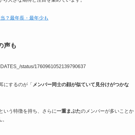
本当？最年長・最年少も
の声も
_UPDATES_/status/1760961052139790637
耳にするのが「
メンバー同士の顔が似ていて見分けがつかな
という特徴を持ち、さらに
一重まぶた
のメンバーが多いことか
ん。