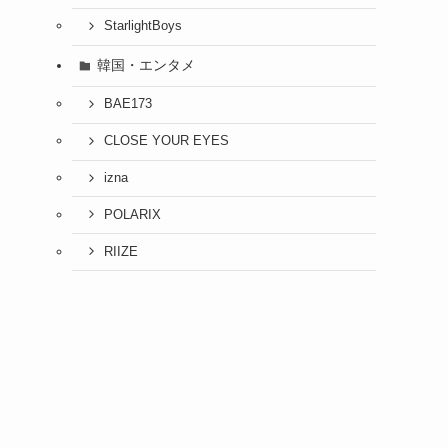
StarlightBoys
韓国・エンタメ
BAE173
CLOSE YOUR EYES
izna
POLARIX
RIIZE