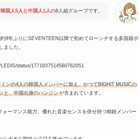
は
韓国人5人と中国人1人
の6人組グループです。
トが約9年ぶりにSEVENTEEN以降で初めてローンチする多国籍ボ
しました。
S_PLEDIS/status/1771837514560762051
ンの4人の韓国人メンバーに加え、かつてBIGHIT MUSICの
ジフンと、中国出身のハンジン
が含まれています。
フォーマンス能力、優れた音楽センスを併せ持つ精鋭メンバー
ンから大きな期待と注目を集めています。