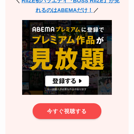
＼
RIIZE初バラエティ『BOSS RIIZE』が見
れるのはABEMAだけ！
／
今すぐ視聴する